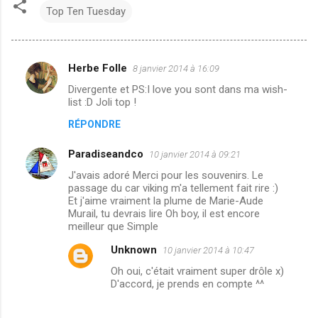
Top Ten Tuesday
Herbe Folle
8 janvier 2014 à 16:09
C
Divergente et PS:I love you sont dans ma wish-
o
list :D Joli top !
m
RÉPONDRE
m
Paradiseandco
e
10 janvier 2014 à 09:21
n
J'avais adoré Merci pour les souvenirs. Le
passage du car viking m'a tellement fait rire :)
t
Et j'aime vraiment la plume de Marie-Aude
Murail, tu devrais lire Oh boy, il est encore
a
meilleur que Simple
i
Unknown
10 janvier 2014 à 10:47
r
Oh oui, c'était vraiment super drôle x)
e
D'accord, je prends en compte ^^
s