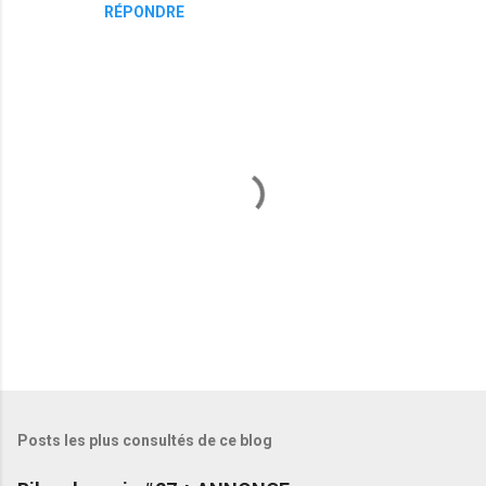
RÉPONDRE
E
n
r
e
Posts les plus consultés de ce blog
g
i